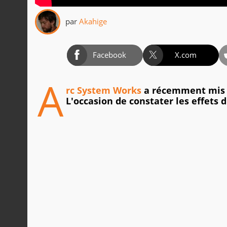
par
Akahige
Facebook
X.com
A
rc System Works
a récemment mis e
L'occasion de constater les effets 