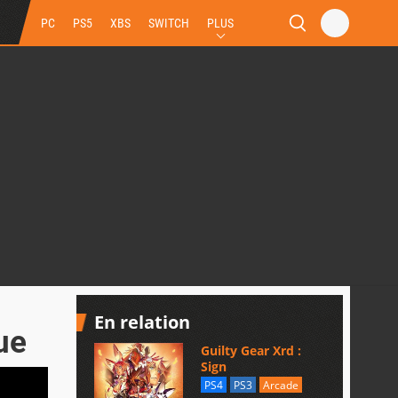
PC
PS5
XBS
SWITCH
PLUS
En relation
ue
Guilty Gear Xrd :
Sign
PS4
PS3
Arcade