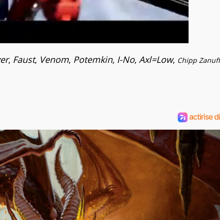
er
,
Faust
,
Venom
,
Potemkin
,
I-No
,
Axl=Low
,
Chipp Zanuff