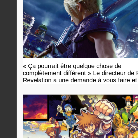
« Ça pourrait être quelque chose de
complètement différent » Le directeur de
Revelation a une demande à vous faire et
devriez l'écouter