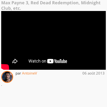
Max Payne 3, Red Dead Redemption, Midnight
Club, etc.
par
AntoineV
06 août 2013
.