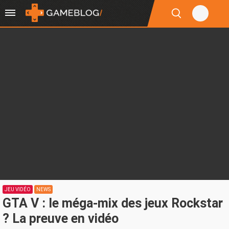
JEU VIDÉO
NEWS
GTA V : le méga-mix des jeux Rockstar
? La preuve en vidéo