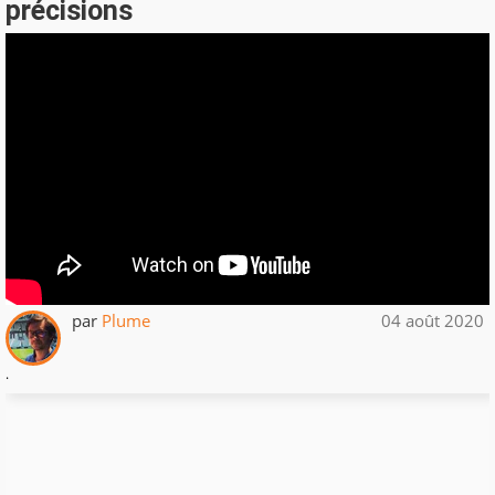
précisions
par
Plume
04 août 2020
.