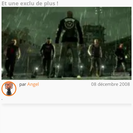
Et une exclu de plus !
par
Angel
08 décembre 2008
.