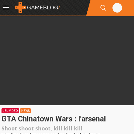
JEU VIDÉO
NEWS
GTA Chinatown Wars : l'arsenal
Shoot shoot shoot, kill kill kill