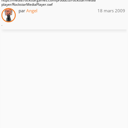
https://media.rockstargames.com/products/rockstar/media
player/RockstarMediaPlayer.swf
par
Angel
18 mars 2009
.