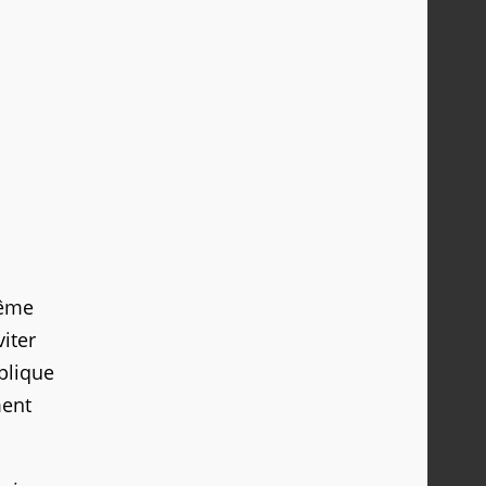
même
iter
plique
ment