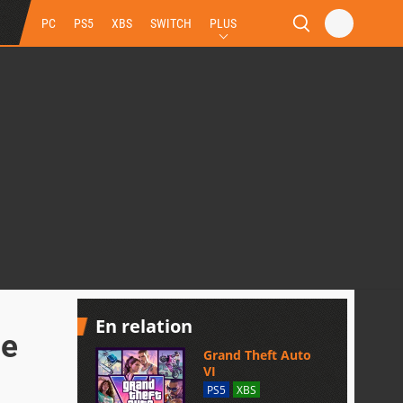
PC
PS5
XBS
SWITCH
PLUS
En relation
le
Grand Theft Auto
VI
PS5
XBS