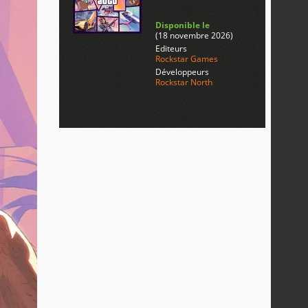
Disponible le
(18 novembre 2026)
Editeurs
Rockstar Games
Développeurs
Rockstar North