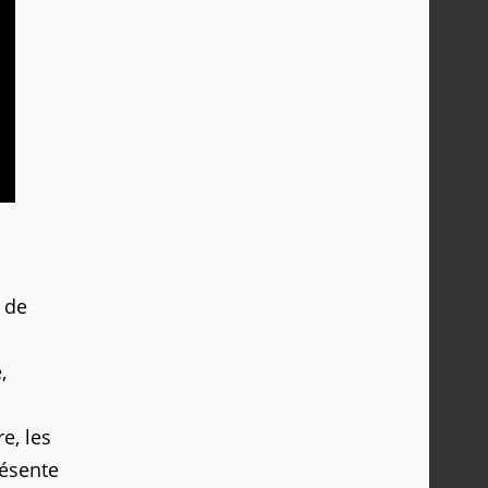
s de
,
e, les
résente