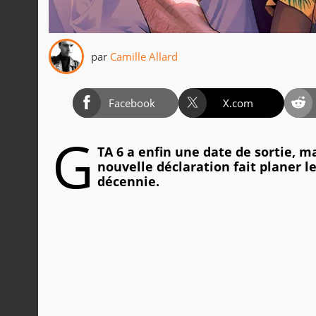
par
Camille Allard
Facebook
X.com
G
TA 6 a enfin une date de sortie, ma
nouvelle déclaration fait planer le
décennie.