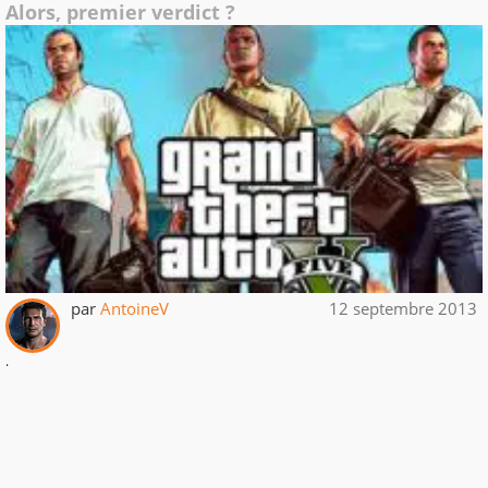
Alors, premier verdict ?
par
AntoineV
12 septembre 2013
.