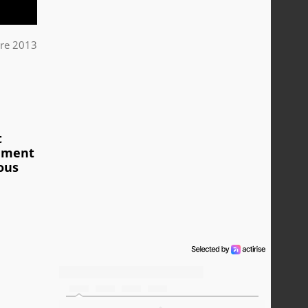
re 2013
t
rément
ous