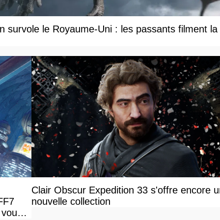
 survole le Royaume-Uni : les passants filment la
Clair Obscur Expedition 33 s'offre encore 
 FF7
nouvelle collection
 vous