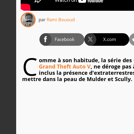
par
Rami Bououd
Facebook
X.com
C
omme à son habitude, la série des
Grand Theft Auto V
, ne déroge pas 
inclus la présence d'extraterrestr
mettre dans la peau de Mulder et Scully.