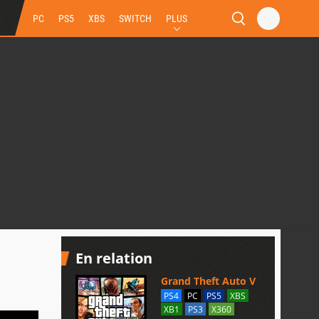
PC
PS5
XBS
SWITCH
PLUS
En relation
Grand Theft Auto V
PS4
PC
PS5
XBS
XB1
PS3
X360