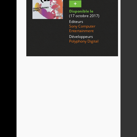
Disponible le
(17 octobre 2017)
Editeurs
Sony Computer
Entertainment
Développeurs
Polyphony Digital