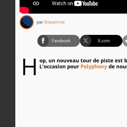
par
Dopamine
Facebook
X.com
H
op, un nouveau tour de piste est b
L'occasion pour
Polyphony
de nous