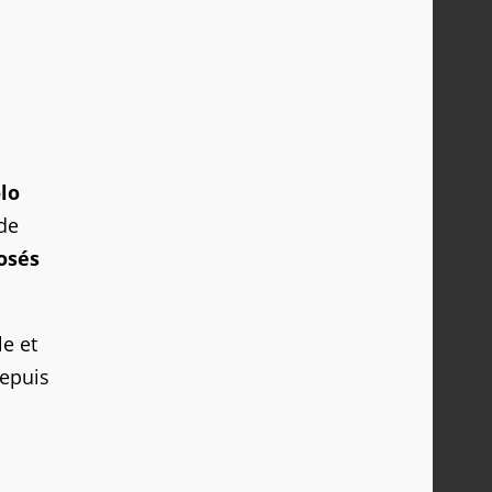
lo
 de
osés
le et
depuis