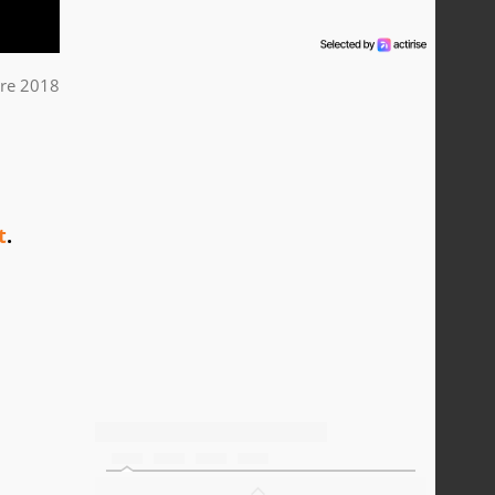
re 2018
t
.