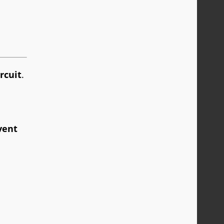
rcuit
.
vent