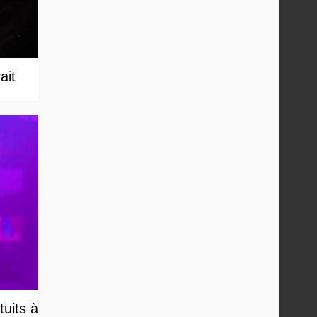
ait
uits à