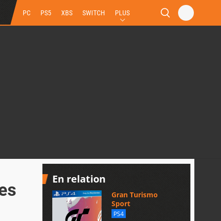
PC
PS5
XBS
SWITCH
PLUS
En relation
les
Gran Turismo
Sport
PS4