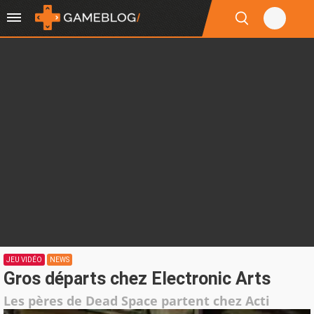
JEU VIDÉO
NEWS
Gros départs chez Electronic Arts
Les pères de Dead Space partent chez Acti