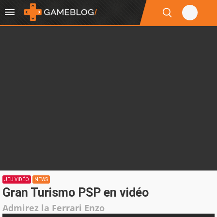
JEU VIDÉO
NEWS
Gran Turismo PSP en vidéo
Admirez la Ferrari Enzo