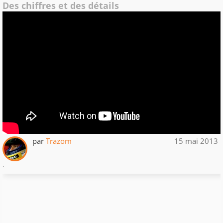
Des chiffres et des détails
par
Trazom
15 mai 2013
.