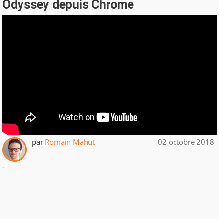
Odyssey depuis Chrome
par
Romain Mahut
02 octobre 2018
.