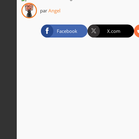
par
Angel
Facebook
X.com