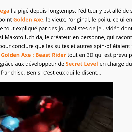
Sega
l'a pigé depuis longtemps, l'éditeur y est allé de 
point
Golden Axe
, le vieux, l'original, le poilu, celui e
 Le tout expliqué par des journalistes de jeu vidéo don
si Makoto Uchida, le créateur en personne, qui racon
ur conclure que les suites et autres spin-of étaient
e
Golden Axe : Beast Rider
tout en 3D qui est prévu p
, grâce aux développeur de
Secret Level
en charge du
franchise. Ben si c'est eux qui le disent...