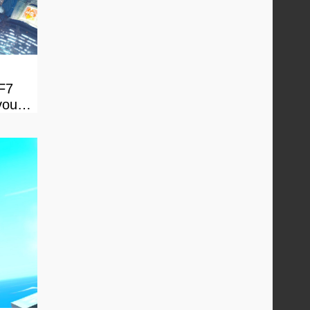
FF7
vous