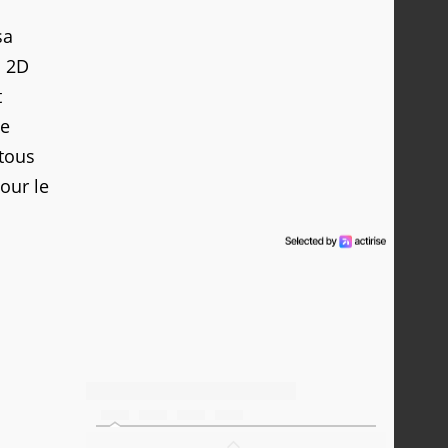
sa
n 2D
t
te
 tous
our le