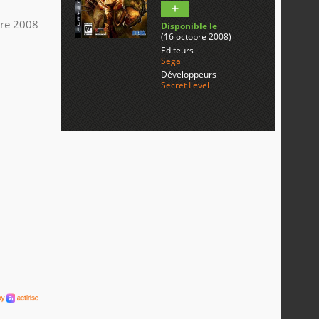
re 2008
Disponible le
(16 octobre 2008)
Editeurs
Sega
Développeurs
Secret Level