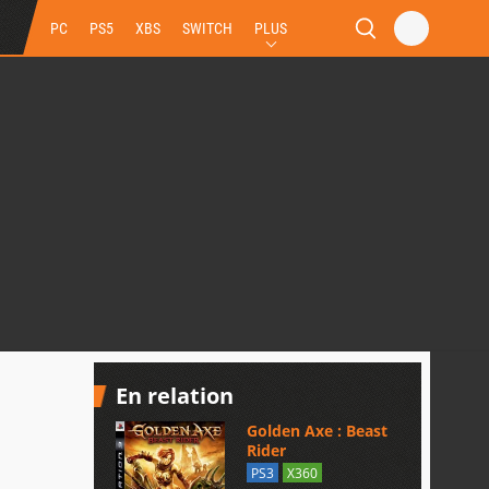
PC
PS5
XBS
SWITCH
PLUS
En relation
Golden Axe : Beast
Rider
PS3
X360