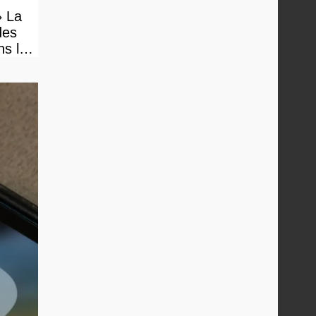
» La
des
ns le