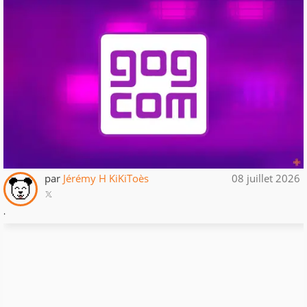
par
Jérémy H KiKiToès
08 juillet 2026
.