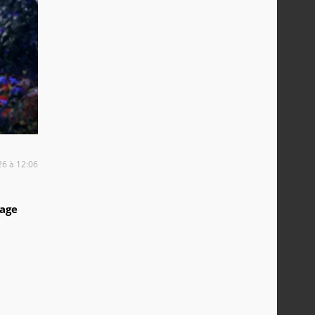
26 à 12:06
1
tage