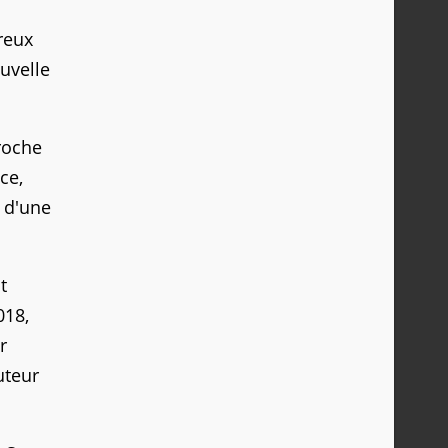
reux
uvelle
roche
ce,
t d'une
t
018,
r
uteur