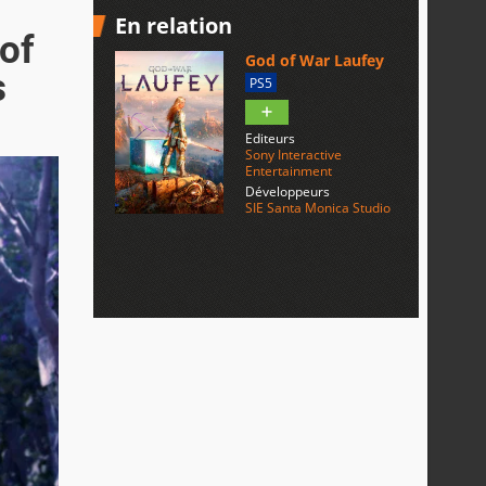
En relation
of
God of War Laufey
s
PS5
Editeurs
Sony Interactive
Entertainment
Développeurs
SIE Santa Monica Studio