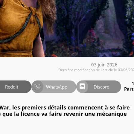
03 juin 2026
Dernière modification de l'article le 03/06/20
Reddit
WhatsApp
Discord
Par
War, les premiers détails commencent à se faire
e que la licence va faire revenir une mécanique