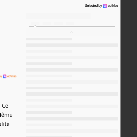
. Ce
 Même
lité