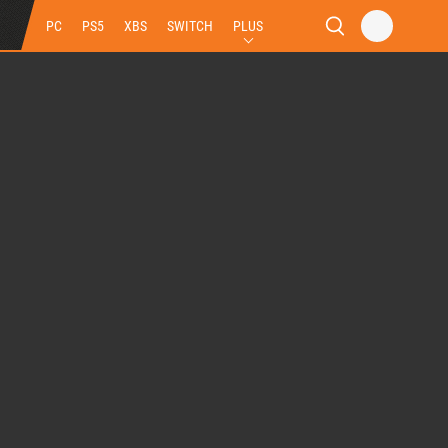
PC
PS5
XBS
SWITCH
PLUS