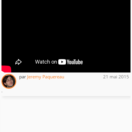
par
Jeremy Paquereau
21 mai 2015
.