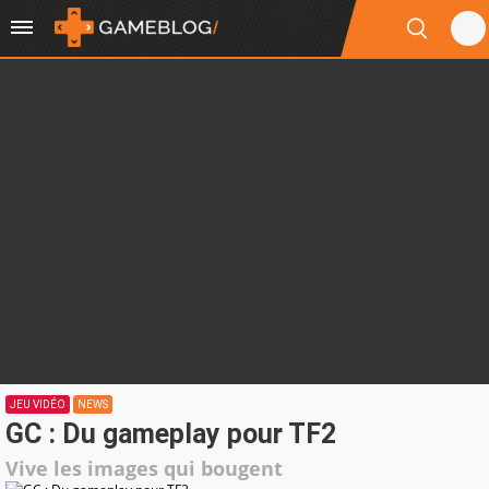
JEU VIDÉO
NEWS
GC : Du gameplay pour TF2
Vive les images qui bougent