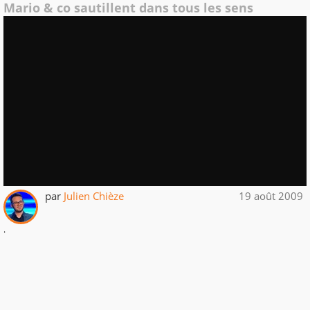
Mario & co sautillent dans tous les sens
par
Julien Chièze
19 août 2009
.