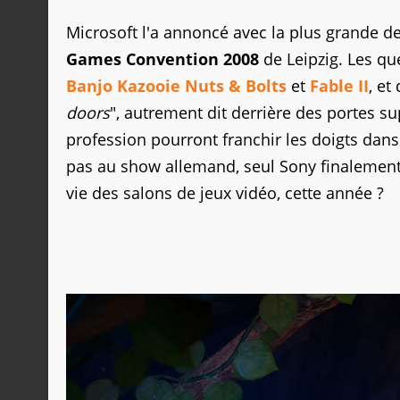
Microsoft l'a annoncé avec la plus grande des
Games Convention 2008
de Leipzig. Les qu
Banjo Kazooie Nuts & Bolts
et
Fable II
, et
doors
", autrement dit derrière des portes s
profession pourront franchir les doigts dans 
pas au show allemand, seul Sony finalement ti
vie des salons de jeux vidéo, cette année ?