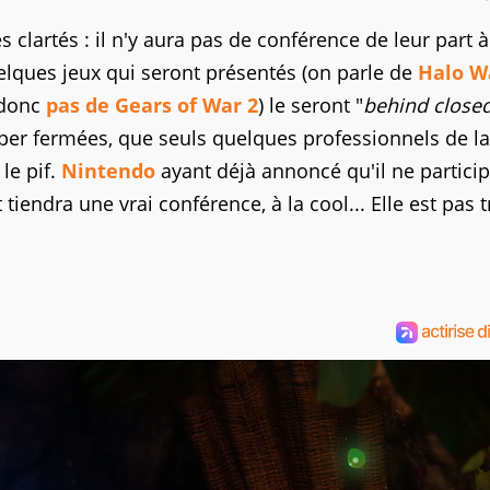
 clartés : il n'y aura pas de conférence de leur part à
elques jeux qui seront présentés (on parle de
Halo W
 donc
pas de Gears of War 2
) le seront "
behind close
uper fermées, que seuls quelques professionnels de la
le pif.
Nintendo
ayant déjà annoncé qu'il ne particip
endra une vrai conférence, à la cool... Elle est pas tr