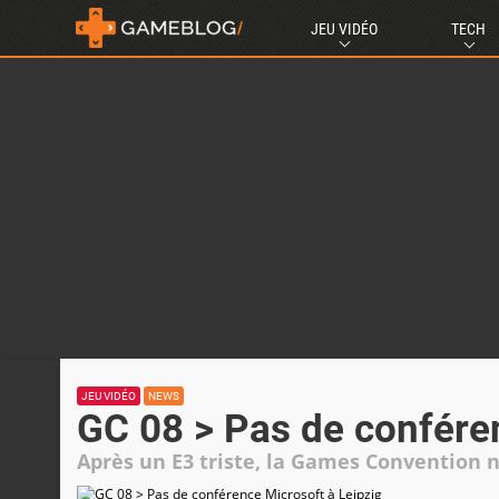
JEU VIDÉO
TECH
JEU VIDÉO
NEWS
GC 08 > Pas de conféren
Après un E3 triste, la Games Convention n'