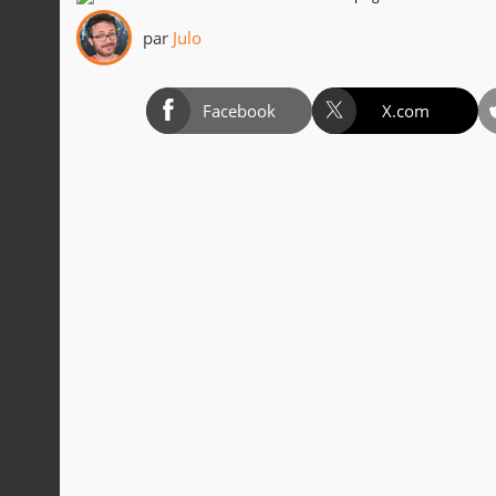
par
Julo
Facebook
X.com