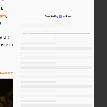
 la
ars
,
d
erait
iste la