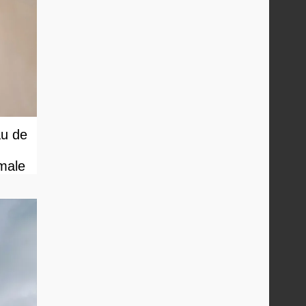
au de
male