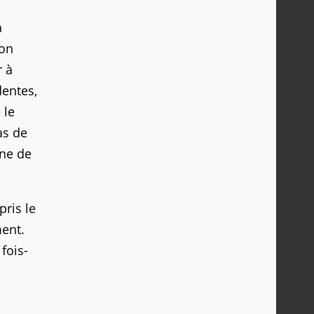
a
lon
r à
dentes,
 le
as de
gne de
pris le
ment.
fois-