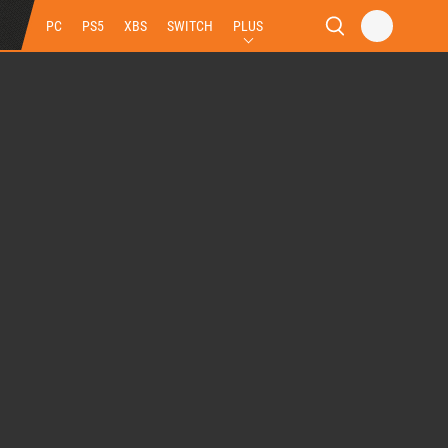
PC
PS5
XBS
SWITCH
PLUS