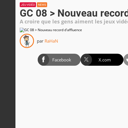
JEU VIDÉO
NEWS
GC 08 > Nouveau record
A croire que les gens aiment les jeux vidé
par
RaHaN
Facebook
X.com