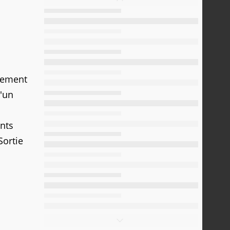
plement
d'un
nts
Sortie