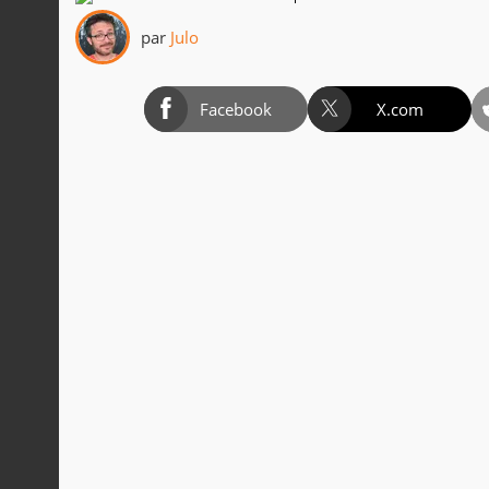
par
Julo
Facebook
X.com