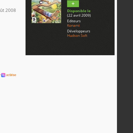
ût 2008
Disponible le
(22 avril 2009)
Editeurs
Konami
Développeurs
Hudson Soft