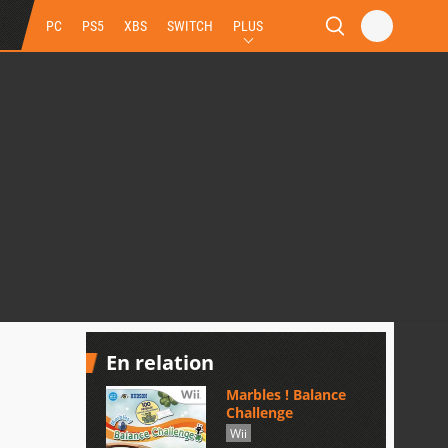
PC
PS5
XBS
SWITCH
PLUS
En relation
Marbles ! Balance
Challenge
Wii