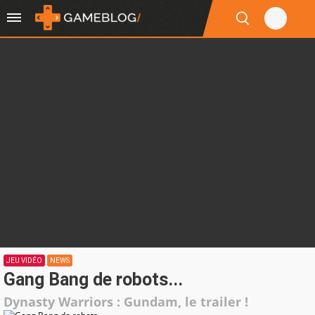
JEU VIDÉO
NEWS
Gang Bang de robots...
Dynasty Warriors : Gundam, le trailer !