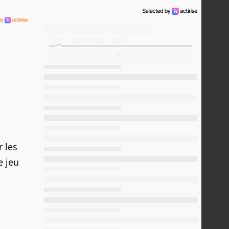
r les
e jeu