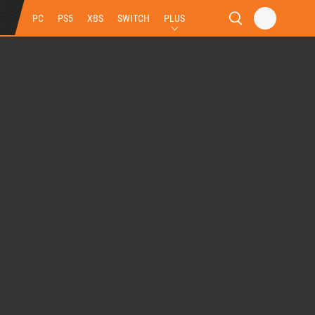
PC
PS5
XBS
SWITCH
PLUS