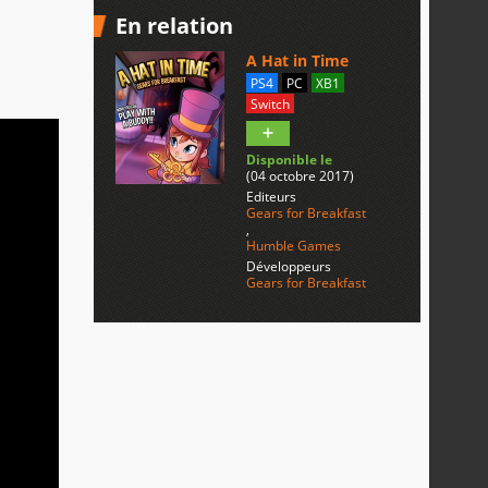
En relation
A Hat in Time
PS4
PC
XB1
Switch
Disponible le
(04 octobre 2017)
Editeurs
Gears for Breakfast
,
Humble Games
Développeurs
Gears for Breakfast