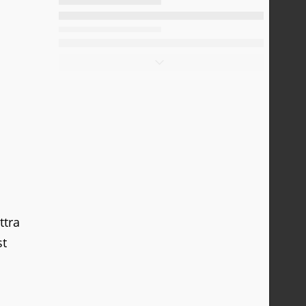
ttra
st