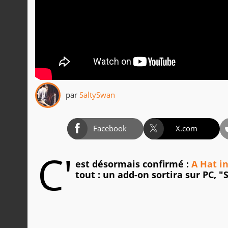
par
SaltySwan
Facebook
X.com
C'
est désormais confirmé :
A Hat i
tout : un add-on sortira sur PC, 