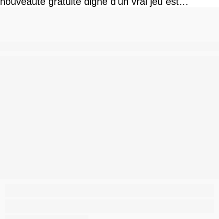
nouveauté gratuite digne d'un vrai jeu est
disponible