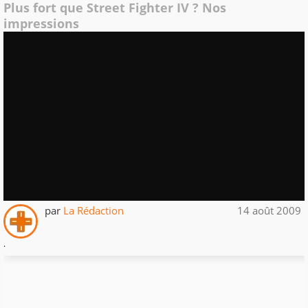
Plus fort que Street Fighter IV ? Nos
impressions
par
La Rédaction
14 août 2009
.