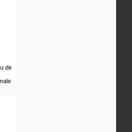
au de
male