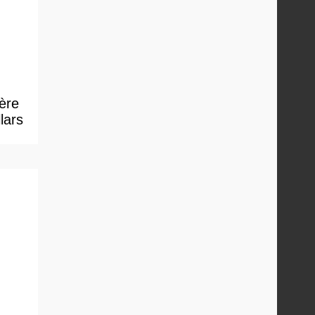
 ère
lars