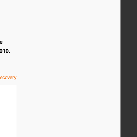
e
010.