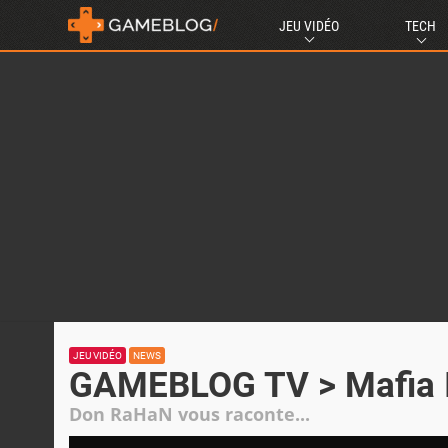
JEU VIDÉO
TECH
JEU VIDÉO
NEWS
GAMEBLOG TV > Mafia II
Don RaHaN vous raconte...