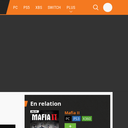
PC
PS5
XBS
SWITCH
PLUS
En relation
Mafia II
PC
PS3
X360