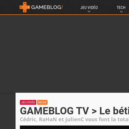
JEU VIDÉO
TECH
JEU VIDÉO
NEWS
GAMEBLOG TV > Le bétis
Cédric, RaHaN et JulienC vous font la tota