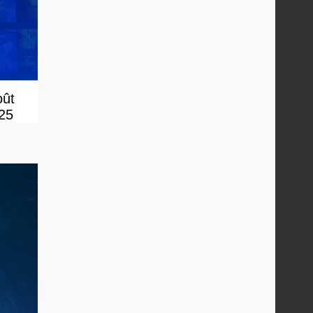
oût
025