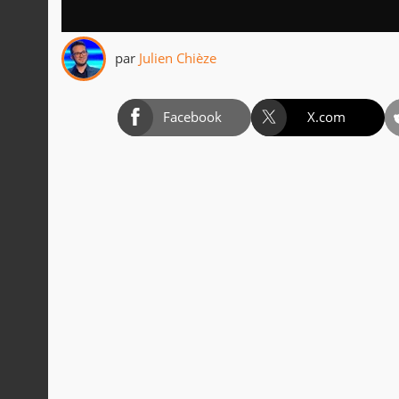
par
Julien Chièze
Facebook
X.com