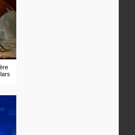
 ère
lars