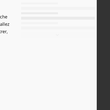
nche
allez
rer,