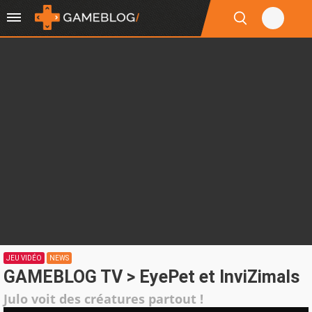
JEU VIDÉO
NEWS
GAMEBLOG TV > EyePet et InviZimals
Julo voit des créatures partout !