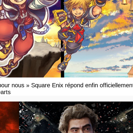
our nous » Square Enix répond enfin officiellement
arts