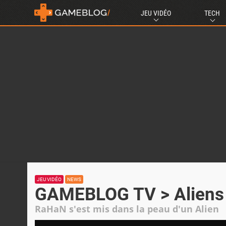
JEU VIDÉO
TECH
JEU VIDÉO
NEWS
GAMEBLOG TV > Aliens 
RaHaN s'est mis dans la peau d'un Alien