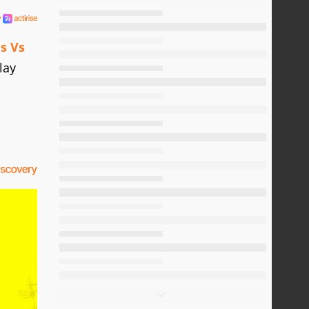
s Vs
lay