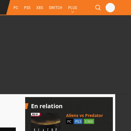
PC
PS5
XBS
SWITCH
PLUS
En relation
Aliens vs Predator
PC
PS3
X360