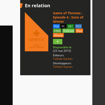
En relation
Game of Thrones -
Episode 4 : Sons of
Winter
PS4
PC
XB1
PS3
X360
Android
iPad
iPhone
Disponible le
(25 mai 2015)
Editeurs
Telltale Games
Développeurs
Telltale Games