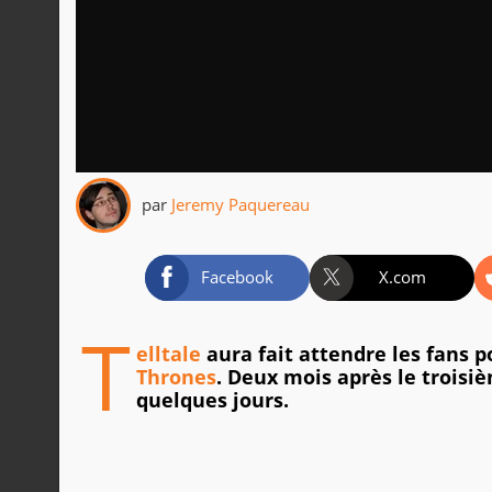
par
Jeremy Paquereau
Facebook
X.com
T
elltale
aura fait attendre les fans p
Thrones
. Deux mois après le troisiè
quelques jours.