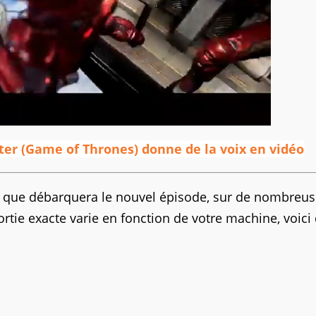
ter (Game of Thrones) donne de la voix en vidéo
e que débarquera le nouvel épisode, sur de nombreu
rtie exacte varie en fonction de votre machine, voici