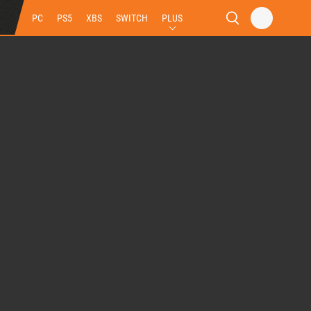
PC
PS5
XBS
SWITCH
PLUS