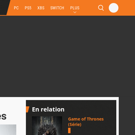
PC
PS5
XBS
SWITCH
PLUS
En relation
es
Game of Thrones
(Série)