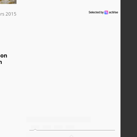
rs 2015
son
n