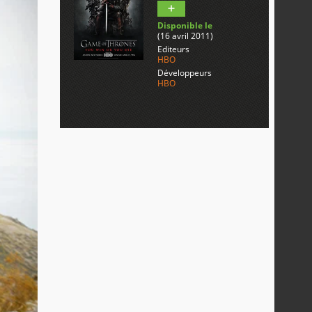
Disponible le
(16 avril 2011)
Editeurs
HBO
Développeurs
HBO