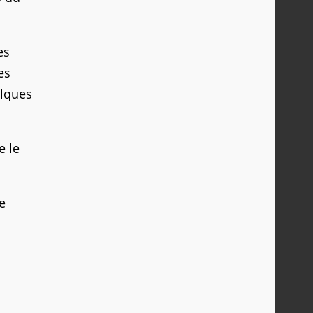
es
es
elques
e le
e