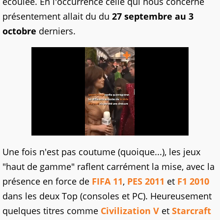
écoulée. En l'occurrence celle qui nous concerne
présentement allait du du
27 septembre au 3
octobre
derniers.
Une fois n'est pas coutume (quoique...), les jeux
"haut de gamme" raflent carrément la mise, avec la
présence en force de
FIFA 11
,
PES 2011
et
F1 2010
dans les deux Top (consoles et PC). Heureusement
quelques titres comme
Civilization V
et
Starcraft