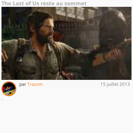
The Last of Us reste au sommet
par
Trazom
15 juillet 2013
.