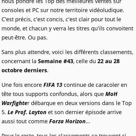
nous pondre les Top des meilleures ventes sur
consoles et PC sur notre territoire vidéoludique.
C'est précis, c'est concis, c'est clair pour tout le
monde, et chacun y verra les titres qu'ils convoitent
peut-être. Ou pas.
Sans plus attendre, voici les différents classements,
concernant la
Semaine #43
, celle du
22 au 28
octobre derniers
.
Une fois encore
FIFA 13
continue de caracoler en
tête tous supports confondus, alors que
MoH
Warfighte
r débarque en deux versions dans le Top
5.
Le Prof. Layton
et son dernier épisode arrive
aussi tout comme
Forza Horizon
...
Pour le reste, tous les classements se trouvent ci-