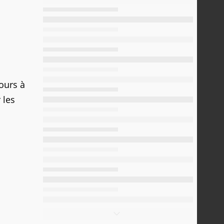
ours à
 les