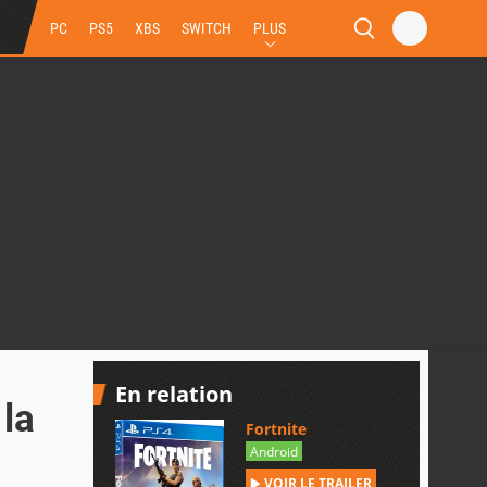
PC
PS5
XBS
SWITCH
PLUS
En relation
 la
Fortnite
Android
VOIR LE TRAILER