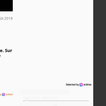
ût 2018
e. Sur
e