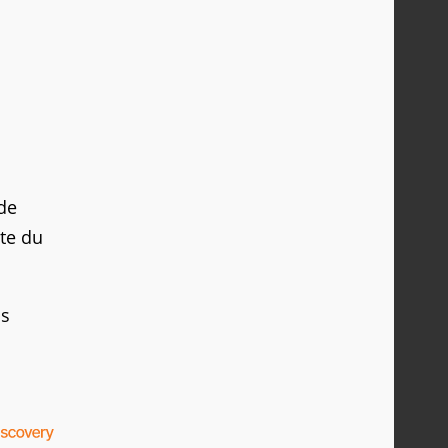
de
nte du
ps