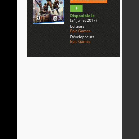
Disponible le
(24 juillet 2017)
Editeurs
Epic Games
Développeurs
Epic Games