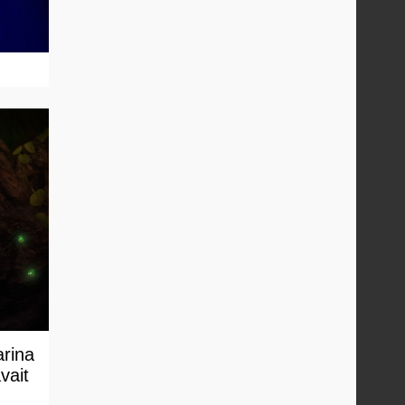
arina
vait