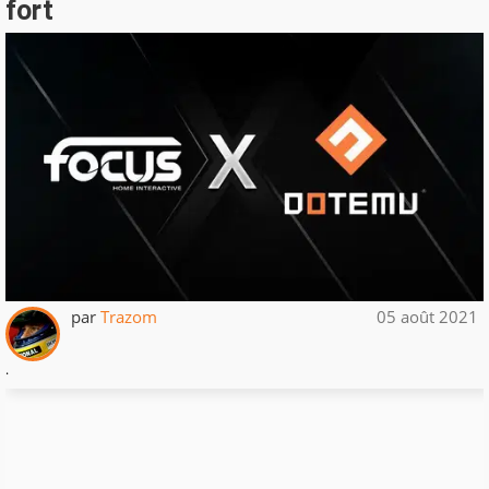
fort
par
Trazom
05 août 2021
.