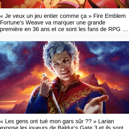
« Je veux un jeu entier comme ça » Fire Emblem
Fortune's Weave va marquer une grande
première en 36 ans et ce sont les fans de RPG en
tour par tour qui vont être contents
« Les gens ont tué mon gars sûr ?? » Larian
expose les joueurs de Baldur's Gate 3 et ils sont