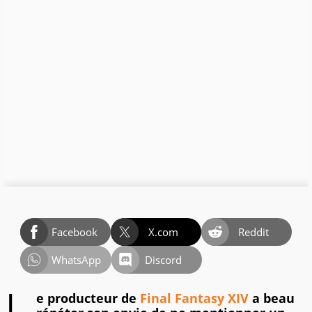
Facebook
X.com
Reddit
WhatsApp
Discord
e producteur de
Final Fantasy XIV
a beau