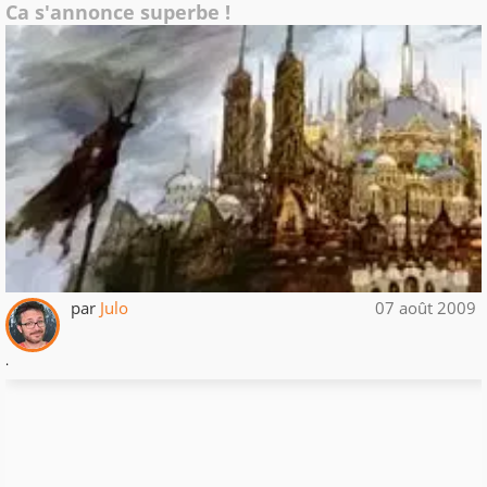
Ca s'annonce superbe !
par
Julo
07 août 2009
.