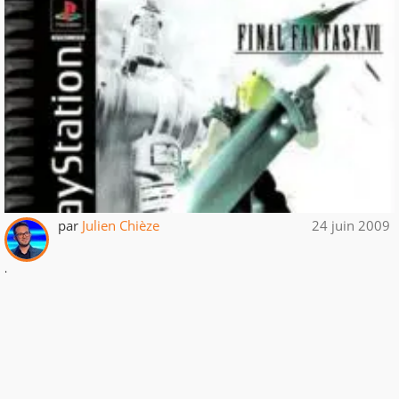
par
Julien Chièze
24 juin 2009
.