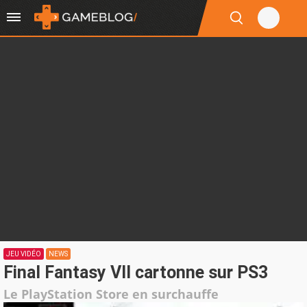
JEU VIDÉO
NEWS
Final Fantasy VII cartonne sur PS3
Le PlayStation Store en surchauffe