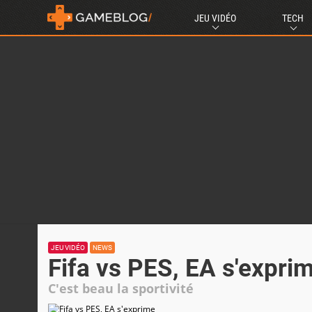
JEU VIDÉO
TECH
JEU VIDÉO
NEWS
Fifa vs PES, EA s'expri
C'est beau la sportivité