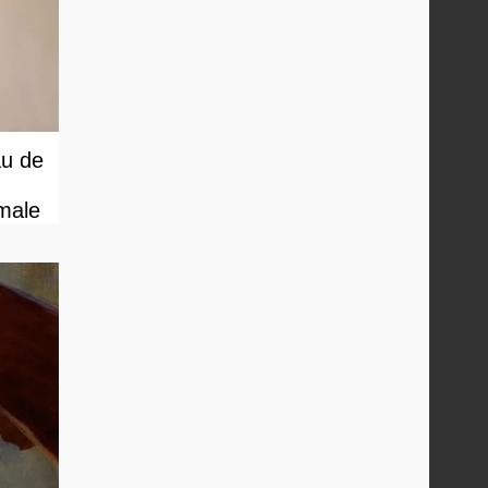
au de
male