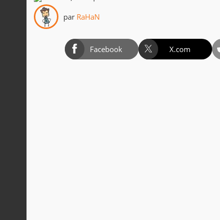
par
RaHaN
Facebook
X.com