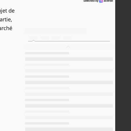
ujet de
rtie,
arché