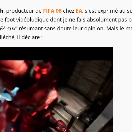
th
, producteur de
FIFA 08
chez
EA
, s'est exprimé au s
de foot vidéoludique dont je ne fais absolument pas pa
IFA sux
" résumant sans doute leur opinion. Mais le m
léché, il déclare :