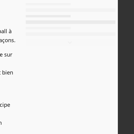
all à
façons.
e sur
t bien
ncipe
n