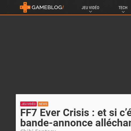
JEU VIDÉO
TECH
JEU VIDÉO
NEWS
FF7 Ever Crisis : et si c’
bande-annonce allécha