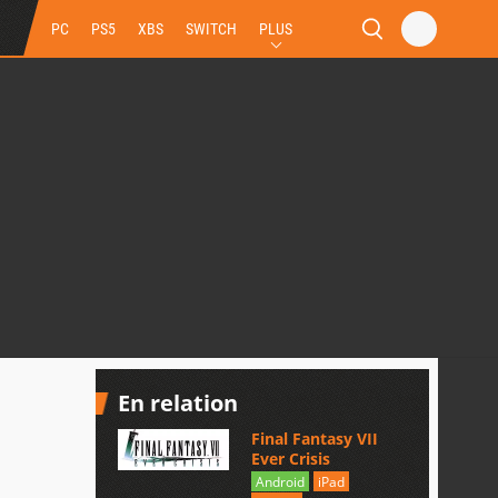
PC
PS5
XBS
SWITCH
PLUS
En relation
Final Fantasy VII
Ever Crisis
Android
iPad