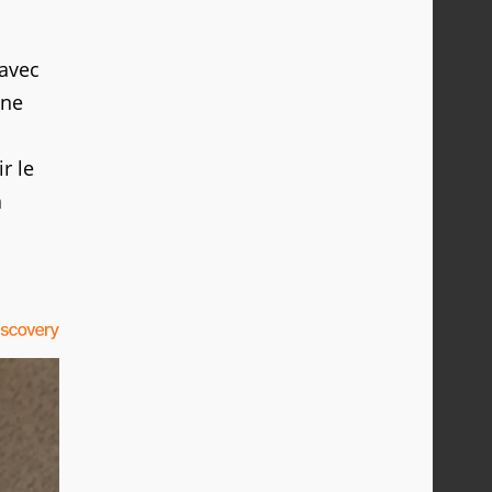
 avec
une
r le
a