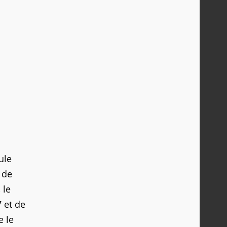
ule
 de
 le
 et de
e le