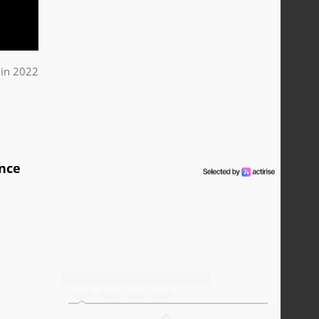
uin 2022
once