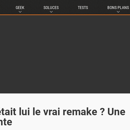
GEEK
SOLUCES
TESTS
BONS PLANS
était lui le vrai remake ? Une
nte