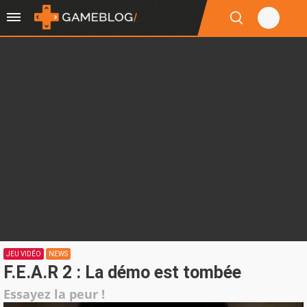
JEU VIDÉO
NEWS
F.E.A.R 2 : La démo est tombée
Essayez la peur !