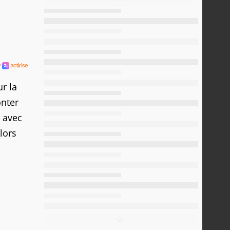
r la
onter
t avec
lors