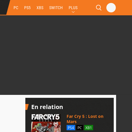
PC
PS5
XBS
SWITCH
PLUS
En relation
Far Cry 5 : Lost on
Mars
PS4
PC
XB1