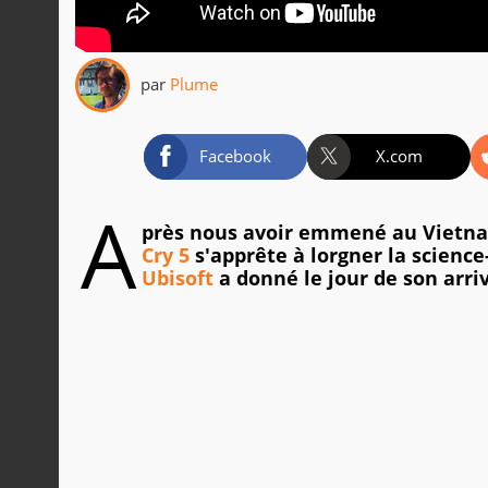
par
Plume
Facebook
X.com
A
près nous avoir emmené au Vietna
Cry 5
s'apprête à lorgner la scienc
Ubisoft
a donné le jour de son arri