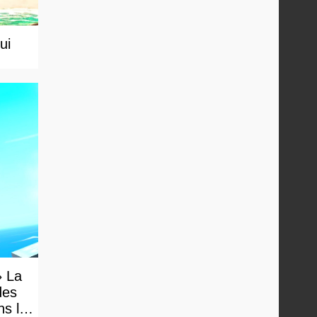
ui
» La
des
ns le