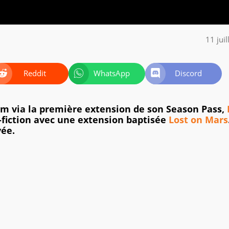
11 jui
Reddit
WhatsApp
Discord
m via la première extension de son Season Pass,
e-fiction avec une extension baptisée
Lost on Mars
vée.