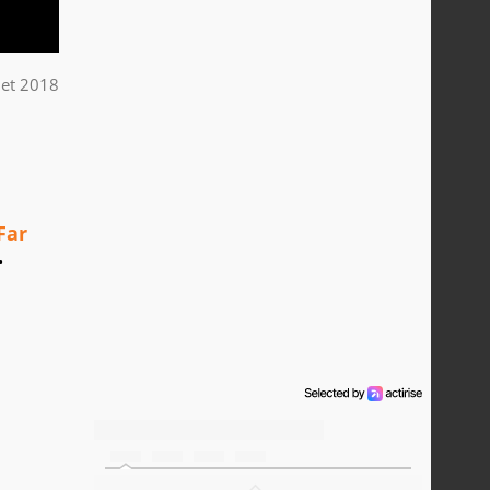
llet 2018
Far
.