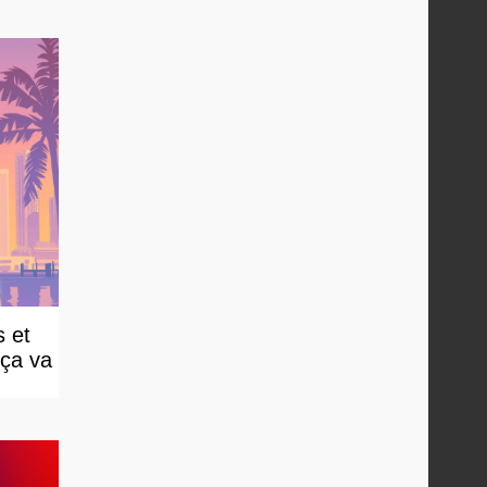
 et
 ça va