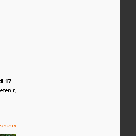
di 17
etenir,