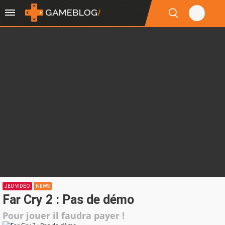
JEU VIDÉO
NEWS
Far Cry 2 : Pas de démo
Pour jouer il faudra payer !