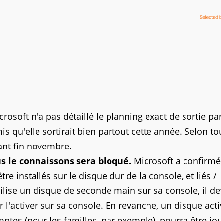
rosoft n'a pas détaillé le planning exact de sortie pa
is qu'elle sortirait bien partout cette année. Selon to
vant fin novembre.
us le connaissons sera bloqué.
Microsoft a confirmé
re installés sur le disque dur de la console, et liés /
utilise un disque de seconde main sur sa console, il de
 l'activer sur sa console. En revanche, un disque acti
tes (pour les familles, par exemple), pourra être jo