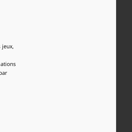
 jeux,
mations
par