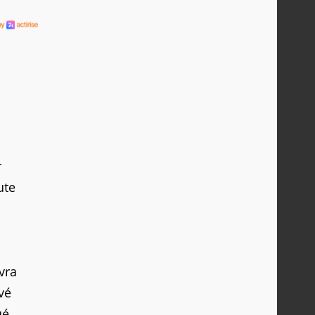
r
ute
vra
vé
ué