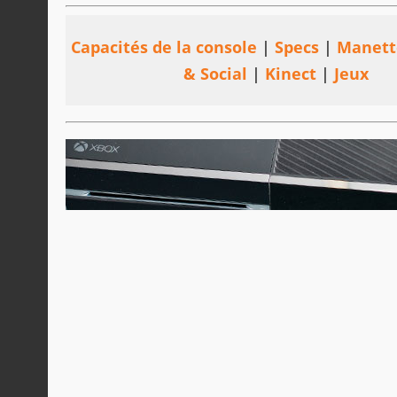
Capacités de la console
|
Specs
|
Manett
& Social
|
Kinect
|
Jeux