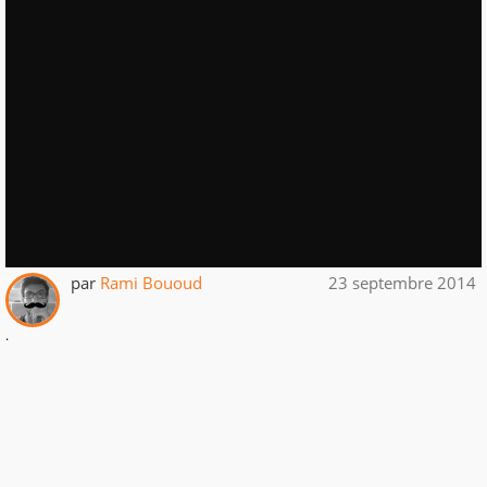
par
Rami Bououd
23 septembre 2014
.