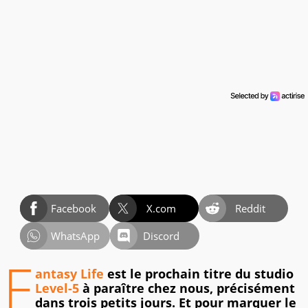
Facebook
X.com
Reddit
WhatsApp
Discord
F
antasy Life
est le prochain titre du studio
Level-5
à paraître chez nous, précisément
dans trois petits jours. Et pour marquer le