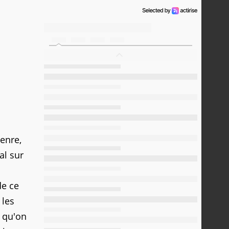
genre,
al sur
de ce
 les
r qu'on