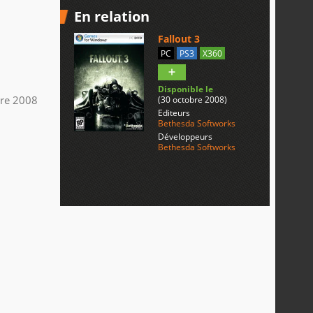
En relation
Fallout 3
PC
PS3
X360
Disponible le
re 2008
(30 octobre 2008)
Editeurs
Bethesda Softworks
Développeurs
Bethesda Softworks