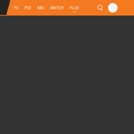
PC
PS5
XBS
SWITCH
PLUS