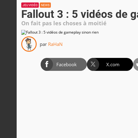
JEU VIDÉO
NEWS
Fallout 3 : 5 vidéos de 
On fait pas les choses à moitié
par
RaHaN
Facebook
X.com