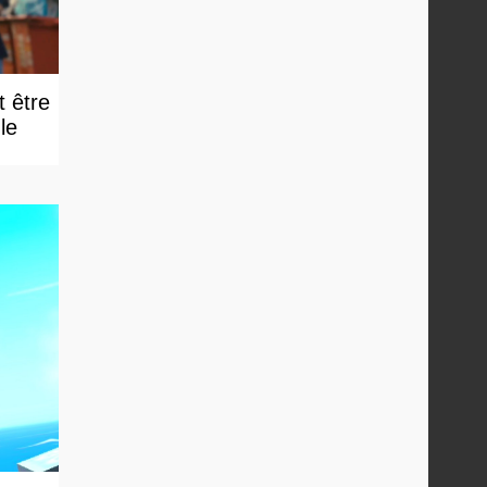
t être
e