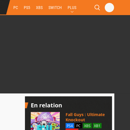
PC
PS5
XBS
SWITCH
PLUS
En relation
Fall Guys : Ultimate
Knockout
PS4
PC
XBS
XB1