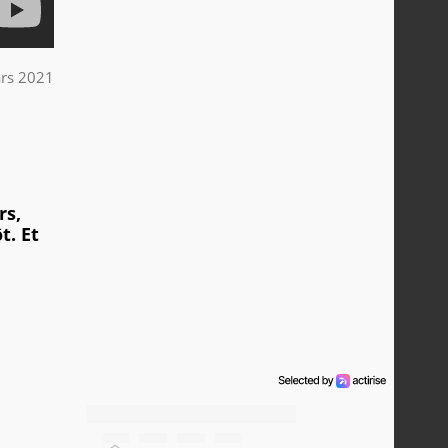
rs 2021
rs,
t. Et