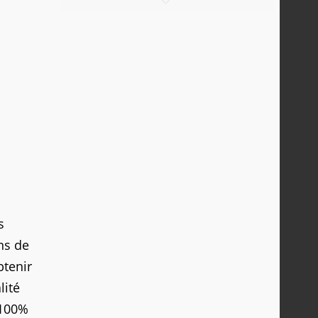
s
ns de
btenir
lité
 100%